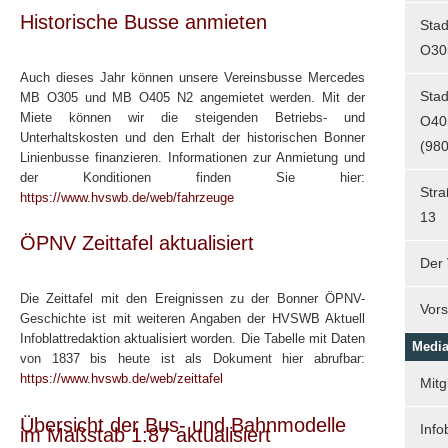
Historische Busse anmieten
Sta
O30
Auch dieses Jahr können unsere Vereinsbusse Mercedes
Sta
MB O305 und MB O405 N2 angemietet werden. Mit der
Miete können wir die steigenden Betriebs- und
O40
Unterhaltskosten und den Erhalt der historischen Bonner
(980
Linienbusse finanzieren. Informationen zur Anmietung und
der Konditionen finden Sie hier:
Str
https://www.hvswb.de/web/fahrzeuge
13
ÖPNV Zeittafel aktualisiert
Der 
Die Zeittafel mit den Ereignissen zu der Bonner ÖPNV-
Vors
Geschichte ist mit weiteren Angaben der HVSWB Aktuell
Infoblattredaktion aktualisiert worden. Die Tabelle mit Daten
Media
von 1837 bis heute ist als Dokument hier abrufbar:
https://www.hvswb.de/web/zeittafel
Mitg
Übersicht der Bus- und Bahnmodelle
Info
im Maßstab 1:87 aktualisiert