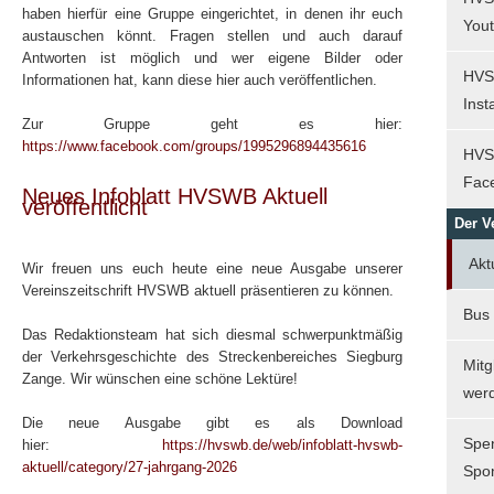
haben hierfür eine Gruppe eingerichtet, in denen ihr euch
You
austauschen könnt. Fragen stellen und auch darauf
Antworten ist möglich und wer eigene Bilder oder
HVS
Informationen hat, kann diese hier auch veröffentlichen.
Ins
Zur Gruppe geht es hier:
https://www.facebook.com/groups/1995296894435616
HVS
Fac
Neues Infoblatt HVSWB Aktuell
veröffentlicht
Der V
Akt
Wir freuen uns euch heute eine neue Ausgabe unserer
Vereinszeitschrift HVSWB aktuell präsentieren zu können.
Bus
Das Redaktionsteam hat sich diesmal schwerpunktmäßig
der Verkehrsgeschichte des Streckenbereiches Siegburg
Mitg
Zange. Wir wünschen eine schöne Lektüre!
wer
Die neue Ausgabe gibt es als Download
Spe
hier:
https://hvswb.de/web/infoblatt-hvswb-
aktuell/category/27-jahrgang-2026
Spo