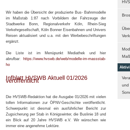
HVS
Wir haben die Übersicht der produzierte Bus- Bahnmodelle
Bro
im Maßstab 1:87 nach Vorbildern der Fahrzeuge der
Stadtwerke Bonn, Regionalverkehr Köln, Rhein-Sieg
Über
Verkehrgesellschaft, Köln Bonner Eisenbahnen und Univers
Reisen aktualisiert und u.a. mit den Werbebeschriftungen
Verk
ergänzt.
Mode
Die Liste ist im Menüpunkt Mediathek und hier
Maß
abrufbar:
https://www.hvswb.de/web/modelle-im-massstab-
ho
Aktivi
Infblatt HVSWB Aktuell 01/2026
Vera
veröffentlicht
und
Sond
Die HVSWB-Redaktion hat die Ausgabe 01/2026 mit vielen
tollen Informationen zur ÖPNV-Geschichte veröffentlicht.
Schwerpunkt ist diesmal ein ausführlicher Bericht zur
Zugsicherung per Stab in Königswinter, die Buslinie 18 und
ein Blick auf 20 Jahre HVSWB e.V. Wir wünschen wie
immer eine angenehme Lektüre.