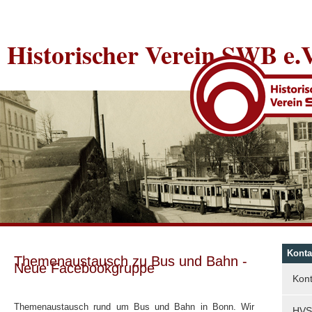
Historischer Verein SWB e.V
Konta
Themenaustausch zu Bus und Bahn -
Neue Facebookgruppe
Kont
Themenaustausch rund um Bus und Bahn in Bonn. Wir
HVS