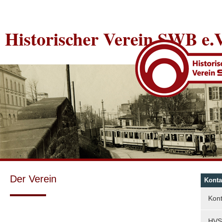
Historischer Verein SWB e.V
Der Verein
Konta
Kont
HVS