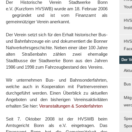
Der Historische Verein Stadtwerke Bonn
You
e.V. (Kurzform HVSWB) wurde am 18. Februar 2006
gegründet und ist vom Finanzamt als
HVS
gemeinnütziger Verein anerkannt.
Ins
Der Verein setzt sich für den Erhalt historischer Bus-
und Bahnfahrzeuge ein und dokumentiert die Bonner
HVS
Nahverkehrsgeschichte. Neben einer über 100 Jahre
Fac
alten Straßenbahn zählen zwei ehemalige
Der V
Stadtbusse der Stadtwerke Bonn aus den Jahren
1986 und 1998 zum Fahrzeugbestand des Vereins.
Aktu
Wir unternehmen Bus- und Bahnsonderfahrten,
Bus
welche auch in Kooperation mit Partnervereinen
durchgeführt werden. Einen Überblick zu aktuellen
Mitg
Angeboten und den bisherigen Vereinsaktivitäten
wer
erhalten Sie hier:
Veranstaltungen & Sonderfahrten
Spe
Seit 7. Oktober 2008 ist der HVSWB beim
Amtsgericht Bonn als e.V. eingetragen. Das
Spo
Finanzamt Bonn hat die Gemeinnützkeit des