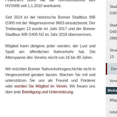
HVSWB seit 1.1.2010 anerkannt.
Sta
O30
Seit 2014 ist der historische Bonner Stadtbus MB
O305 mit der Wagennummer 8603 einsatzbereit. Der
Sta
Triebwagen 13 wurde im Jahr 2017 und der Bonner
O40
Stadtbus MB O405 N2 im Jahr 2018 übernommen.
(980
Mitglied kann übrigens jeder werden, der Lust und
Str
Spaß am öffentlichen Nahverkehr hat. Die
13
Alterspanne des Vereins reicht von 16 bis 80 Jahre.
Wir möchten Bonner Nahverkehrsgeschichte nicht in
Der
Vergessenheit geraten lassen. Machen Sie mit und
unterstützen Sie uns als Freund und Förderer
Vors
oder
werden Sie Mitglied im Verein.
Wir freuen uns
Media
über jede
Beteiligung und Unterstützung.
Mitg
Info