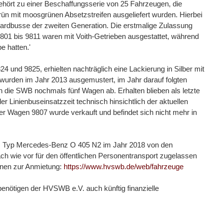
hört zu einer Beschaffungsserie von 25 Fahrzeugen, die
rün mit moosgrünen Absetzstreifen ausgeliefert wurden. Hierbei
rdbusse der zweiten Generation. Die erstmalige Zulassung
801 bis 9811 waren mit Voith-Getrieben ausgestattet, während
e hatten.'
4 und 9825, erhielten nachträglich eine Lackierung in Silber mit
“ wurden im Jahr 2013 ausgemustert, im Jahr darauf folgten
n die SWB nochmals fünf Wagen ab. Erhalten blieben als letzte
r Linienbuseinsatzzeit technisch hinsichtlich der aktuellen
Wagen 9807 wurde verkauft und befindet sich nicht mehr in
 Typ Mercedes-Benz O 405 N2 im Jahr 2018 von den
 wie vor für den öffentlichen Personentransport zugelassen
onen zur Anmietung:
https://www.hvswb.de/web/fahrzeuge
benötigen der HVSWB e.V. auch künftig finanzielle