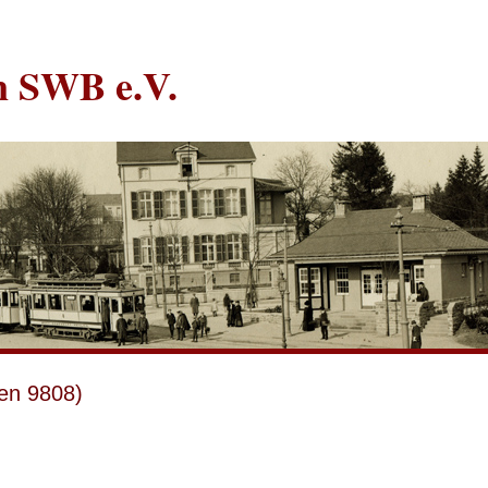
in SWB e.V.
en 9808)