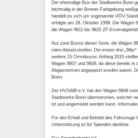
Der ehemalige Bus der Stadtwerke Bonn ge
letztmalig in der Bonner Farbgebung weißg
handelt es sich um sogenannte VÖV-Standa
erfolgte am 28. Oktober 1998. Die Wagen 9
die Wagen 9811 bis 9825 ZF-Ecomatgetrieb
Nur zwei Busse dieser Serie, die Wagen 982
roten Absetzstreifen. Die ersten drei „98er
weitere 15 Omnibusse. Anfang 2015 stellte
Wagen 9807 und 9808, da diese bereits in de
Abgasnormen angepasst worden waren. Der 
Bonn.
Der HVSWB e.V. hat den Wagen 9808 vom
Stadtwerke Bonn übernommen, welcher nach
ist und angemietet werden kann. Informati
Für den Erhalt und Betrieb des Fahrzeugs 
Unterstützung ist für Spenden dankbar.
Das Spendenkonto ist: