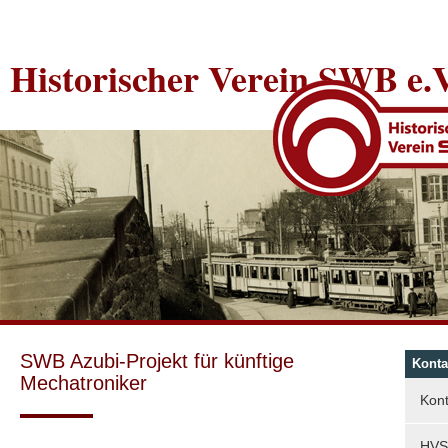
Historischer Verein SWB e.V
SWB Azubi-Projekt für künftige
Konta
Mechatroniker
Kont
HVS