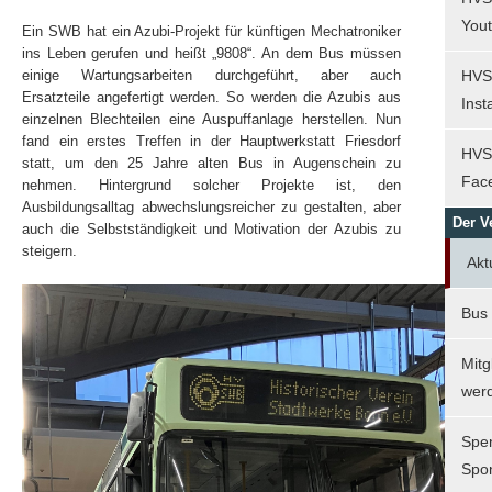
You
Ein SWB hat ein Azubi-Projekt für künftigen Mechatroniker
ins Leben gerufen und heißt „9808“. An dem Bus müssen
einige Wartungsarbeiten durchgeführt, aber auch
HVS
Ersatzteile angefertigt werden. So werden die Azubis aus
Ins
einzelnen Blechteilen eine Auspuffanlage herstellen. Nun
fand ein erstes Treffen in der Hauptwerkstatt Friesdorf
HVS
statt, um den 25 Jahre alten Bus in Augenschein zu
Fac
nehmen. Hintergrund solcher Projekte ist, den
Ausbildungsalltag abwechslungsreicher zu gestalten, aber
Der V
auch die Selbstständigkeit und Motivation der Azubis zu
steigern.
Akt
Bus
Mitg
wer
Spe
Spo