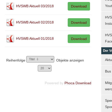
You
HVSWB Aktuell 03/2018
Download
HVS
HVSWB Aktuell 02/2018
Download
Ins
HVS
HVSWB Aktuell 01/2018
Download
Fac
Der V
Aktu
Reihenfolge
Objekte anzeigen
Bus
Mitg
Powered by
Phoca Download
wer
Spe
Spo