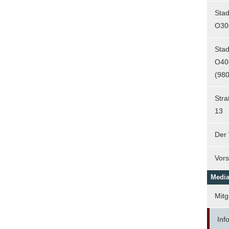
Sta
O30
Sta
O40
(980
Str
13
Der 
Vors
Media
Mitg
Info